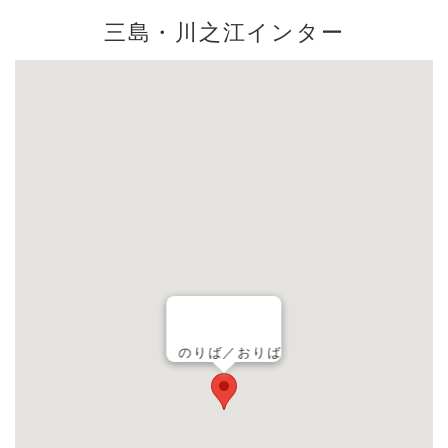
三島・川之江インター
のりば／おりば