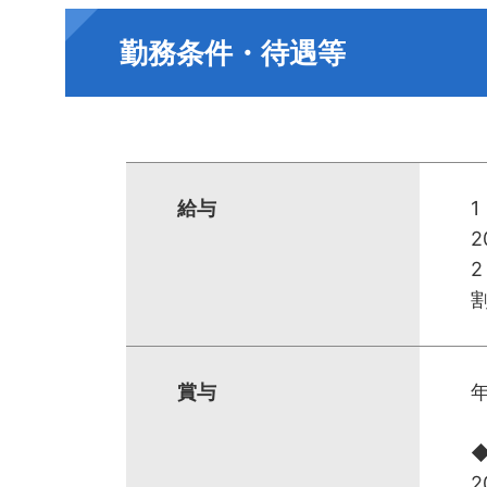
勤務条件・待遇等
給与
2
賞与
2