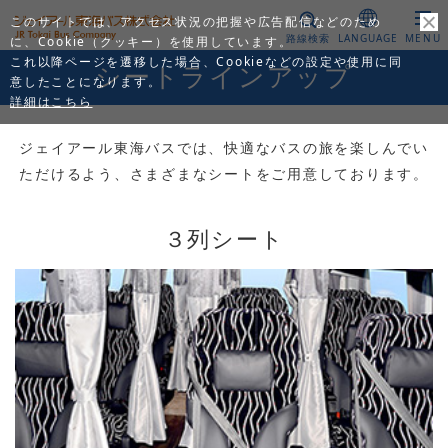
このサイトでは、アクセス状況の把握や広告配信などのため
路線検索
LANGUAGE
MENU
に、Cookie（クッキー）を使用しています。
これ以降ページを遷移した場合、Cookieなどの設定や使用に同
シートラインアップ
意したことになります。
詳細はこちら
ジェイアール東海バスでは、快適なバスの旅を楽しんでい
ただけるよう、さまざまなシートをご用意しております。
３列シート