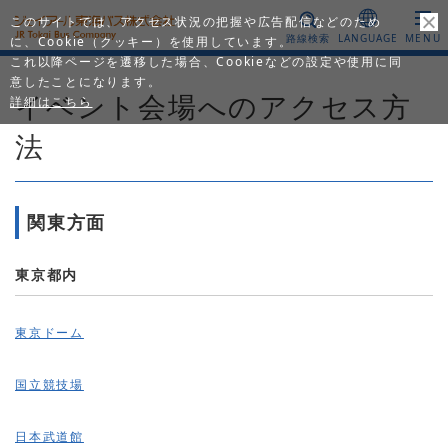
このサイトでは、アクセス状況の把握や広告配信などのため
路線検索
LANGUAGE
MENU
に、Cookie（クッキー）を使用しています。
これ以降ページを遷移した場合、Cookieなどの設定や使用に同
意したことになります。
イベント会場へのアクセス方
詳細はこちら
法
関東方面
東京都内
東京ドーム
国立競技場
日本武道館