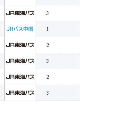
3
1
2
3
2
3