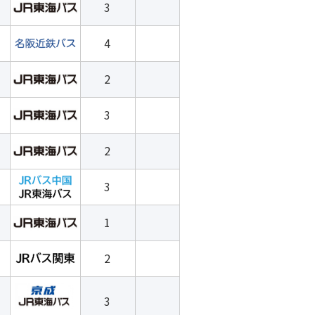
3
4
2
3
2
3
1
2
3