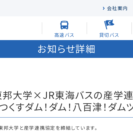
会社案内
高速バス
貸切バス
お知らせ詳細
東邦大学×JR東海バスの産学連
くすダム！ダム！八百津！ダムツ
知東邦大学と産学連携協定を締結しています。