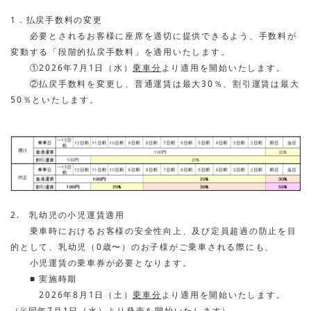
1．払戻手数料の変更
必要とされるお客様
に
座席を適切に提供できるよう、手数料が
変動する「段階的払戻手数料」を適用いたします。
①2026年7月
1
日（水）
乗車
分
より適用を開始いたします。
②払戻手数料を変更し、普通運賃は最大
30
％、割引運賃は最大
50
％といたします。
2. 乳幼児の小児運賃適用
乗車時におけるお客様の安全性向上、及び定員超過の防止を目
的として、乳幼児（0歳〜）のお子様がご乗車される際にも、
小児運賃の乗車券が必要となります。
■ 実施時期
2026年8月1日（土）
乗車
分
より適用を開始いたします。
（※同年7月1日（水）より発売を開始いたします）