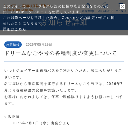
このサイトでは、アクセス状況の把握や広告配信などのため
路線検索
LANGUAGE
MENU
に、Cookie（クッキー）を使用しています。
これ以降ページを遷移した場合、Cookieなどの設定や使用に同
お知らせ詳細
意したことになります。
詳細はこちら
2026年05月29日
改正情報
ドリームなごや号の各種制度の変更について
いつもジェイアール東海バスをご利用いただき、誠にありがとうご
ざいます。
名古屋駅から東京駅間を運行するドリームなごや号では、2026年7
月より各種制度の変更を実施いたします。
お客様におかれましては、何卒ご理解賜りますようお願い申し上げ
ます。
○ 改正日
2026年7月1日（水）出発分より