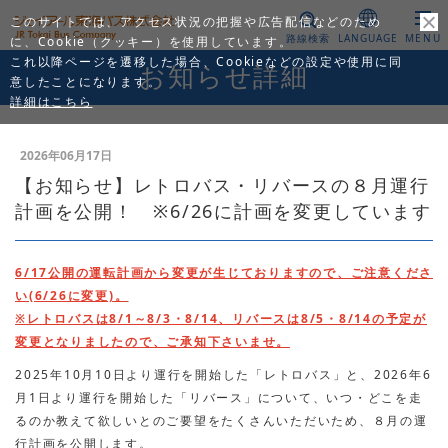
このサイトでは、アクセス状況の把握や広告配信などのため
路線検索
LANGUAGE
MENU
に、Cookie（クッキー）を使用しています。
これ以降ページを遷移した場合、Cookieなどの設定や使用に同
お知らせ詳細
意したことになります。
詳細はこちら
2026年06月17日
【お知らせ】レトロバス・リバースの８月運行
計画を公開！ ※6/26に計画を変更しています
6/17公開の運転計画から変更が生じておりますので、ご注意くださ
い(6/26に変更)。
※レトロバスは8/1～8/3・8/14、リバースは8/5・8/14の予定が
変更となりましたので、ご承知下さいませ。
2025年10
月10日より運行を開始した「レトロバス」と、2026年6
月1日より運行を開始した「リバース」について、
いつ・どこを走
るのか教えて欲しいとのご要望をたくさんいただいため、８月の運
行計画を公開します。