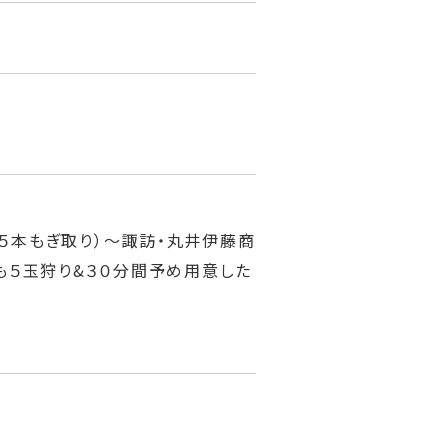
ン５本もぎ取り）～諏訪・丸井伊藤商
も５玉狩り&３０分間予め用意した