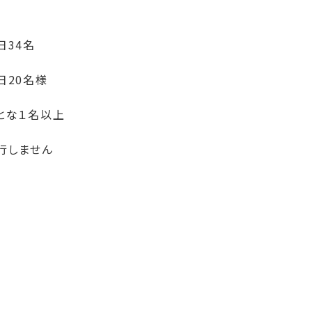
日34名
日20名様
とな１名以上
行しません