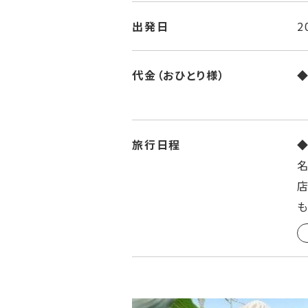
出発日
2
代金（おひとり様）
２
旅行日程
◆
名
も