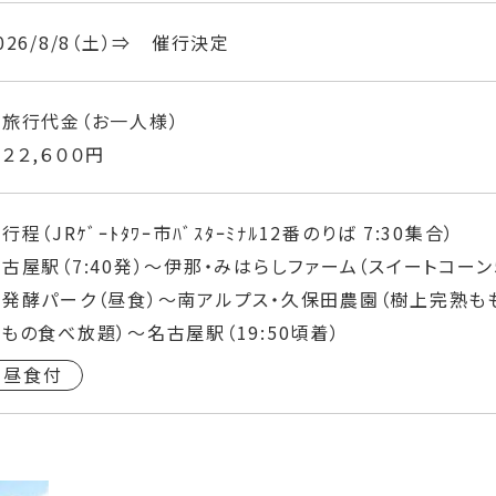
026/8/8（土）⇒ 催行決定
◆旅行代金（お一人様）
２,６００円
行程（JRｹﾞｰﾄﾀﾜｰ市ﾊﾞｽﾀｰﾐﾅﾙ12番のりば 7:30集合）
古屋駅（7:40発）～伊那・みはらしファーム（スイートコー
店発酵パーク（昼食）～南アルプス・久保田農園（樹上完熟も
もの食べ放題）～名古屋駅（19:50頃着）
昼食付