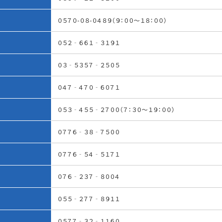
０５７０-０８-０４８９（９：００～１８：００）
０５２‐６６１‐３１９１
０３‐５３５７‐２５０５
０４７‐４７０‐６０７１
０５３‐４５５‐２７００（７：３０～１９：００）
０７７６‐３８‐７５００
０７７６‐５４‐５１７１
０７６‐２３７‐８００４
０５５‐２７７‐８９１１
０５７７‐３２‐１１６０