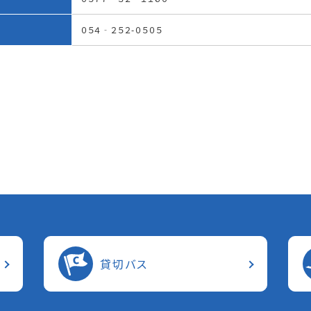
０５４‐２５２-０５０５
貸切バス