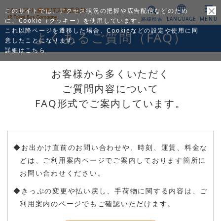
このサイトでは、アクセス状況の把握や広告配信などのため
路線検索
LANGUAGE
MENU
に、Cookie（クッキー）を使用しています。
これ以降ページを遷移した場合、Cookieなどの設定や使用に同
よくあるご質問（FAQ）
意したことになります。
詳細はこちら
お客様から多くいただく
ご質問内容について
FAQ形式でご案内しています。
お出かけ直前のお問い合わせや、時刻、運賃、料金な
どは、ご利用案内ページでご案内しております箇所に
お問い合わせください。
きっぷの変更や払い戻し、手荷物に関する内容は、ご
利用案内のページでもご確認いただけます。